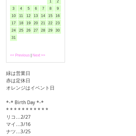
1
2
3
4
5
6
7
8
9
10
11
12
13
14
15
16
17
18
19
20
21
22
23
24
25
26
27
28
29
30
31
<< Previous
|
Next >>
緑は営業日
赤は定休日
オレンジはイベント日
*-* Birth Day *-*
* * * * * * * * * * *
リコ…2/27
マイ…3/16
ナツ…3/25