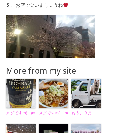
又、お店で会いましょうね
More from my site
メグですm(__)m
メグですm(__)m
もう、８月…