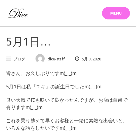
Skip
to
MENU
content
5月1日…
ブログ
dice-staff
5月 3, 2020
皆さん、お久しぶりですm(_ _)m
5月1日は私『ユキ』の誕生日でしたm(_ _)m
良い天気で桜も咲いて良かったんですが、お店は自粛で
有りますm(_ _)m
これを乗り越えて早くお客様と一緒に素敵な出会いと、
いろんな話をしたいですm(_ _)m