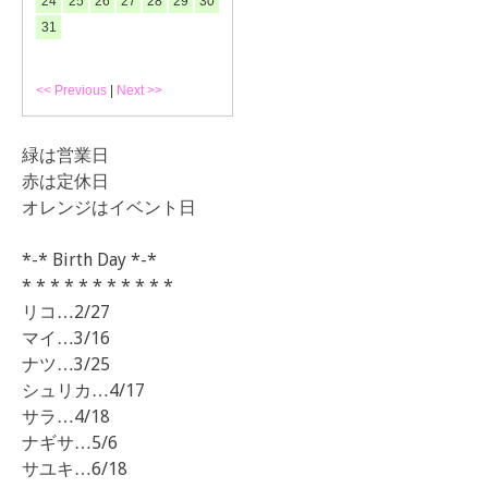
24
25
26
27
28
29
30
31
<< Previous
|
Next >>
緑は営業日
赤は定休日
オレンジはイベント日
*-* Birth Day *-*
* * * * * * * * * * *
リコ…2/27
マイ…3/16
ナツ…3/25
シュリカ…4/17
サラ…4/18
ナギサ…5/6
サユキ…6/18