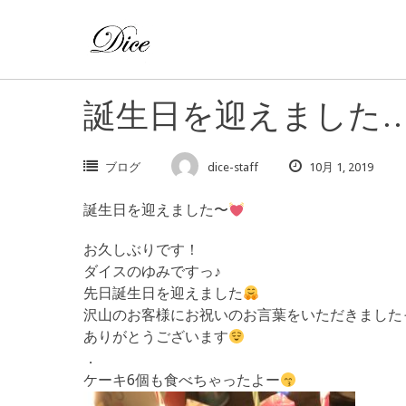
Skip
to
content
誕生日を迎えました
ブログ
dice-staff
10月 1, 2019
誕生日を迎えました〜
お久しぶりです！
ダイスのゆみですっ♪
先日誕生日を迎えました
沢山のお客様にお祝いのお言葉をいただきました
ありがとうございます
．
ケーキ6個も食べちゃったよー