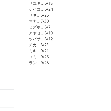
サユキ…6/18
ケイコ…6/24
サキ…6/25
マナ…7/30
ミズホ…8/7
アヤセ…8/10
ツバサ…8/12
チカ…8/23
ミキ…9/21
ユミ…9/25
ラン…9/28