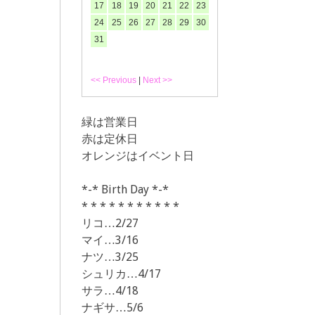
17
18
19
20
21
22
23
24
25
26
27
28
29
30
31
<< Previous
|
Next >>
緑は営業日
赤は定休日
オレンジはイベント日
*-* Birth Day *-*
* * * * * * * * * * *
リコ…2/27
マイ…3/16
ナツ…3/25
シュリカ…4/17
サラ…4/18
ナギサ…5/6