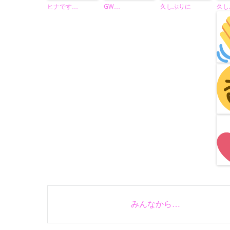
ヒナです…
GW…
久しぶりに
久し
Post
みんなから…
navigation