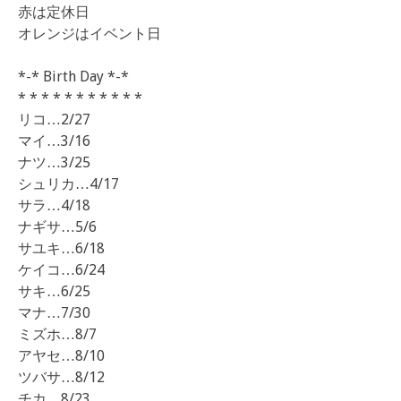
赤は定休日
オレンジはイベント日
*-* Birth Day *-*
* * * * * * * * * * *
リコ…2/27
マイ…3/16
ナツ…3/25
シュリカ…4/17
サラ…4/18
ナギサ…5/6
サユキ…6/18
ケイコ…6/24
サキ…6/25
マナ…7/30
ミズホ…8/7
アヤセ…8/10
ツバサ…8/12
チカ…8/23