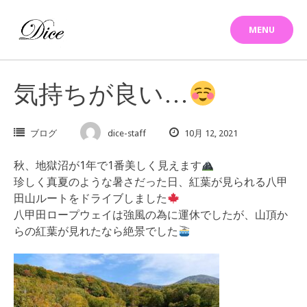
Skip
to
MENU
content
気持ちが良い…
ブログ
dice-staff
10月 12, 2021
秋、地獄沼が1年で1番美しく見えます
珍しく真夏のような暑さだった日、紅葉が見られる八甲
田山ルートをドライブしました
八甲田ロープウェイは強風の為に運休でしたが、山頂か
らの紅葉が見れたなら絶景でした