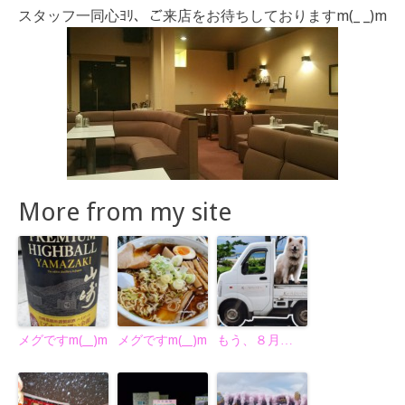
スタッフ一同心ﾖﾘ、ご来店をお待ちしておりますm(_ _)m
More from my site
メグですm(__)m
メグですm(__)m
もう、８月…