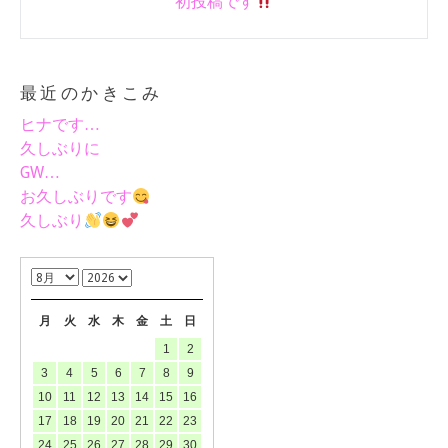
初投稿です
最近のかきこみ
ヒナです…
久しぶりに
GW…
お久しぶりです
久しぶり
月
火
水
木
金
土
日
1
2
3
4
5
6
7
8
9
10
11
12
13
14
15
16
17
18
19
20
21
22
23
24
25
26
27
28
29
30