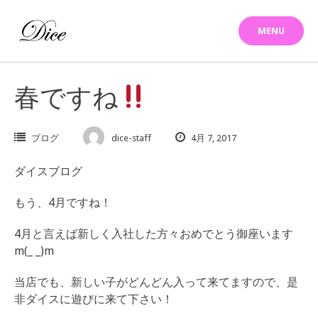
Skip
to
MENU
content
春ですね
ブログ
dice-staff
4月 7, 2017
ダイスブログ
もう、4月ですね！
4月と言えば新しく入社した方々おめでとう御座います
m(_ _)m
当店でも、新しい子がどんどん入って来てますので、是
非ダイスに遊びに来て下さい！