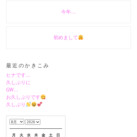
Post
今年…
navigation
初めまして
最近のかきこみ
ヒナです…
久しぶりに
GW…
お久しぶりです
久しぶり
月
火
水
木
金
土
日