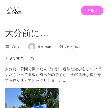
Skip
to
MENU
content
大分前に…
ブログ
dice-staff
2月 8, 2022
アヤですm(_ _)m
大分前に公園で撮ったんですが、危険な遊びをしないで
くださいって看板が有ったのですが、全然危険な遊びを
する物が無くてビックリしました…