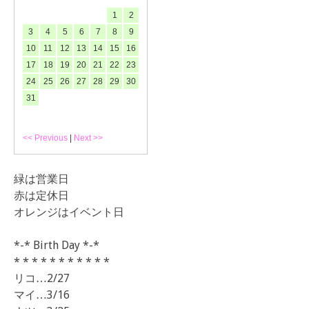
1
2
3
4
5
6
7
8
9
10
11
12
13
14
15
16
17
18
19
20
21
22
23
24
25
26
27
28
29
30
31
<< Previous
|
Next >>
緑は営業日
赤は定休日
オレンジはイベント日
*-* Birth Day *-*
* * * * * * * * * * *
リコ…2/27
マイ…3/16