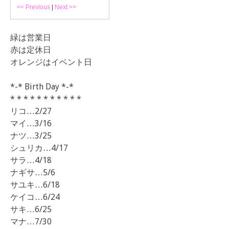
<< Previous
|
Next >>
緑は営業日
赤は定休日
オレンジはイベント日
*-* Birth Day *-*
* * * * * * * * * * *
リコ…2/27
マイ…3/16
ナツ…3/25
シュリカ…4/17
サラ…4/18
ナギサ…5/6
サユキ…6/18
ケイコ…6/24
サキ…6/25
マナ…7/30