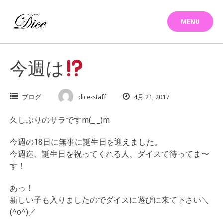
Skip
to
MENU
content
今週は
ブログ
dice-staff
4月 21, 2017
久しぶりのサラですm(_ _)m
今週の18日に無事に誕生日を迎えました。
今週迄、誕生日を祝ってくれる人、ダイスで待ってま〜
す！
あっ！
新しい子も入りましたのでダイスに遊びに来て下さい＼
(^o^)／