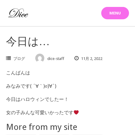
Skip
to
MENU
content
今日は…
ブログ
dice-staff
11月 2, 2022
こんばんは
みなみです( ´∀｀)σ)∀`)
今日はハロウィンでしたー！
女の子みんな可愛いかったです
More from my site