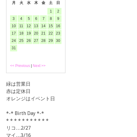
月
火
水
木
金
土
日
1
2
3
4
5
6
7
8
9
10
11
12
13
14
15
16
17
18
19
20
21
22
23
24
25
26
27
28
29
30
31
<< Previous
|
Next >>
緑は営業日
赤は定休日
オレンジはイベント日
*-* Birth Day *-*
* * * * * * * * * * *
リコ…2/27
マイ…3/16