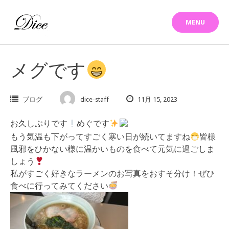
Skip
to
MENU
content
メグです
ブログ
dice-staff
11月 15, 2023
お久しぶりです
めぐです
もう気温も下がってすごく寒い日が続いてますね
皆様
風邪をひかない様に温かいものを食べて元気に過ごしま
しょう
私がすごく好きなラーメンのお写真をおすそ分け！ぜひ
食べに行ってみてください