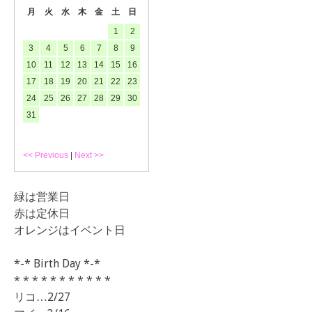
月
火
水
木
金
土
日
1
2
3
4
5
6
7
8
9
10
11
12
13
14
15
16
17
18
19
20
21
22
23
24
25
26
27
28
29
30
31
<< Previous
|
Next >>
緑は営業日
赤は定休日
オレンジはイベント日
*-* Birth Day *-*
* * * * * * * * * * *
リコ…2/27