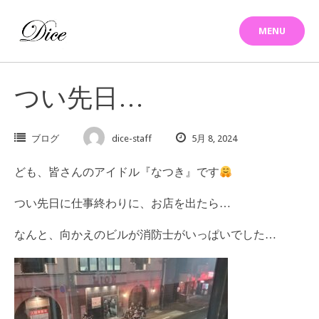
Skip
to
MENU
content
つい先日…
ブログ
dice-staff
5月 8, 2024
ども、皆さんのアイドル『なつき』です
つい先日に仕事終わりに、お店を出たら…
なんと、向かえのビルが消防士がいっぱいでした…